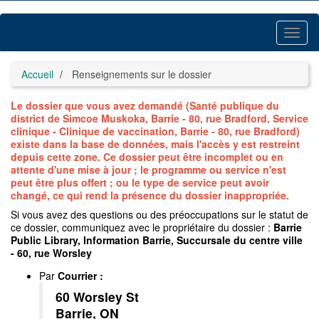
Accédez
au
contenu
Activ
principal
le
menu
Accueil
Renseignements sur le dossier
Le dossier que vous avez demandé (Santé publique du
district de Simcoe Muskoka, Barrie - 80, rue Bradford, Service
clinique - Clinique de vaccination, Barrie - 80, rue Bradford)
existe dans la base de données, mais l'accès y est restreint
depuis cette zone. Ce dossier peut être incomplet ou en
attente d'une mise à jour ; le programme ou service n'est
peut être plus offert ; ou le type de service peut avoir
changé, ce qui rend la présence du dossier inappropriée.
Si vous avez des questions ou des préoccupations sur le statut de
ce dossier, communiquez avec le propriétaire du dossier :
Barrie
Public Library, Information Barrie, Succursale du centre ville
- 60, rue Worsley
Par
Courrier
:
60 Worsley St
Barrie, ON