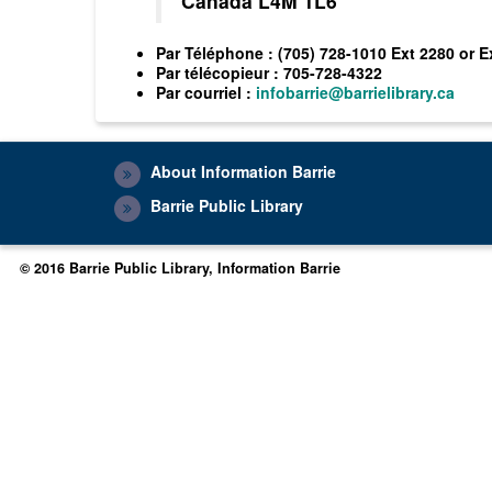
Canada L4M 1L6
Par
Téléphone
: (705) 728-1010 Ext 2280 or E
Par
télécopieur
: 705-728-4322
Par
courriel
:
infobarrie@barrielibrary.ca
About Information Barrie
Barrie Public Library
© 2016 Barrie Public Library, Information Barrie