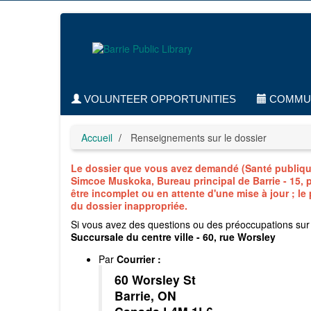
Accédez
au
contenu
principal
VOLUNTEER OPPORTUNITIES
COMMUN
Accueil
Renseignements sur le dossier
Le dossier que vous avez demandé (Santé publique 
Simcoe Muskoka, Bureau principal de Barrie - 15, p
être incomplet ou en attente d'une mise à jour ; le
du dossier inappropriée.
Si vous avez des questions ou des préoccupations sur l
Succursale du centre ville - 60, rue Worsley
Par
Courrier
:
60 Worsley St
Barrie, ON