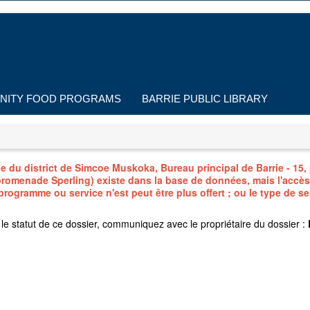
ITY FOOD PROGRAMS
BARRIE PUBLIC LIBRARY
du district de Simcoe Muskoka, Bureau principal de Barrie - 15, 
romenade Sperling) existe dans la base de données, mais l'accès 
 programme ou service n'est peut être plus offert ; ou le type de s
e statut de ce dossier, communiquez avec le propriétaire du dossier :
B